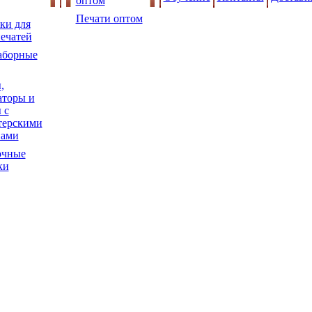
оптом
Печати оптом
ки для
ечатей
аборные
,
торы и
 с
терскими
нами
очные
ки