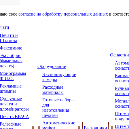
 даю свое
согласие на обработку персональных данных
в соответ
чати
Печати и
Штампы
Факсимиле
Оснастки
Экслибрис
(фамильная
Автома
печать)
Оборудование
оснаст
Монограммы
Экспонирующие
Карма
Ф.И.О.
камеры
оснаст
Рекламные
Расходные
Ручны
штампы
материалы
оснаст
Сургучные
Готовые наборы
Металл
печати и
для
оснаст
пломбираторы
изготовления
Штемп
печатей
Печать ВРАЧА
подуш
Автоматические
Рельефные
Штемп
Расходники
мойки