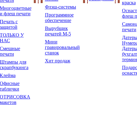
печати
краска
Флэш-системы
Многоцветные
Оснаст
и флеш печати
Программное
флеш п
обеспечение
Печать с
Самон
защитой
Вырубщик
печати
печатей М-5
ТОЛЬКО У
Датеры
НАС
Мини
Нумера
гравировальный
Смешные
Датеры
станок
печати
бухгал
терми
Хит продаж
Штампы для
скрапбукинга
Подар
оснаст
Клейма
Офисные
таблички
ОТРИСОВКА
макетов