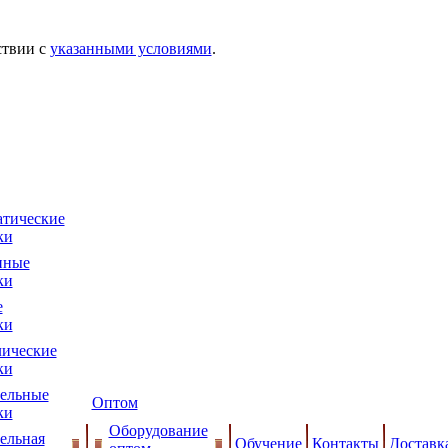
ствии с
указанными условиями
.
тические
ки
нные
ки
е
ки
ические
ки
ельные
Оптом
ки
Оборудование
ельная
Обучение
Контакты
Доставк