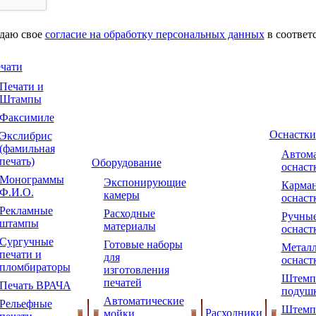
 даю свое
согласие на обработку персональных данных
в соответ
чати
Печати и
Штампы
Факсимиле
Оснастки
Экслибрис
(фамильная
Автома
печать)
Оборудование
оснаст
Монограммы
Экспонирующие
Карма
Ф.И.О.
камеры
оснаст
Рекламные
Расходные
Ручны
штампы
материалы
оснаст
Сургучные
Готовые наборы
Металл
печати и
для
оснаст
пломбираторы
изготовления
Штемп
печатей
Печать ВРАЧА
подуш
Автоматические
Рельефные
Штемп
Расходники
мойки