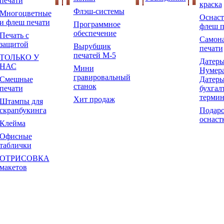
печати
краска
Флэш-системы
Многоцветные
Оснаст
и флеш печати
Программное
флеш п
обеспечение
Печать с
Самон
защитой
Вырубщик
печати
печатей М-5
ТОЛЬКО У
Датеры
НАС
Мини
Нумера
гравировальный
Смешные
Датеры
станок
печати
бухгал
терми
Хит продаж
Штампы для
скрапбукинга
Подар
оснаст
Клейма
Офисные
таблички
ОТРИСОВКА
макетов