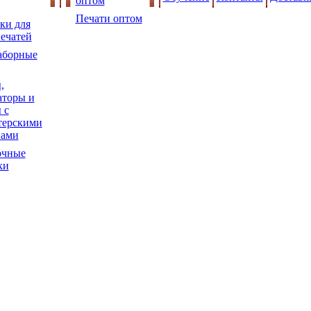
оптом
Печати оптом
ки для
ечатей
аборные
,
торы и
 с
терскими
нами
очные
ки