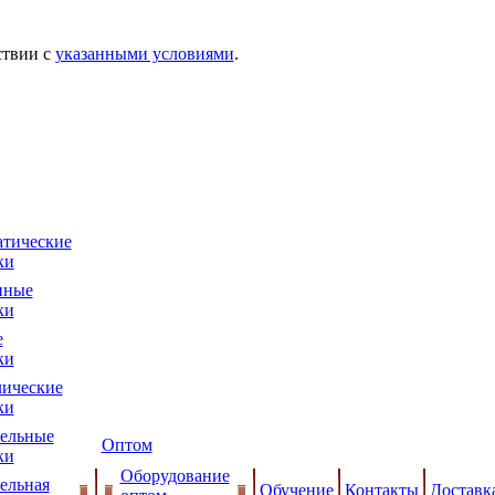
ствии с
указанными условиями
.
тические
ки
нные
ки
е
ки
ические
ки
ельные
Оптом
ки
Оборудование
ельная
Обучение
Контакты
Доставк