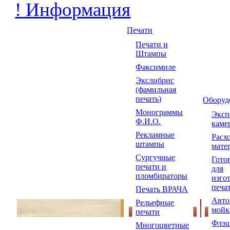
!
Информация
Печати
Печати и
Штампы
Факсимиле
Экслибрис
(фамильная
печать)
Оборуд
Монограммы
Экс
Ф.И.О.
каме
Рекламные
Расх
штампы
мате
Сургучные
Гото
печати и
для
пломбираторы
изго
печа
Печать ВРАЧА
Авто
Рельефные
мойк
печати
Флэш
Многоцветные