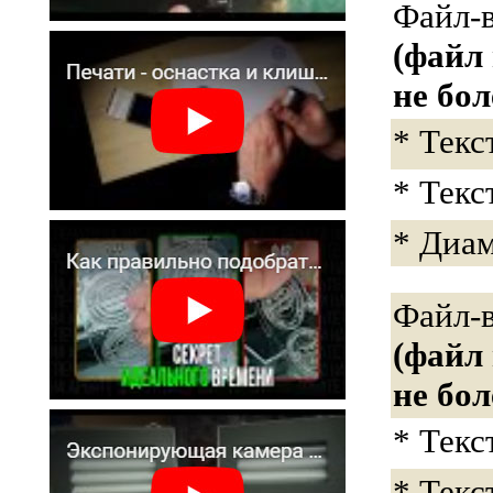
Файл-
(файл
не бол
* Текс
* Текс
* Диам
Файл-
(файл
не бол
* Текс
* Текс