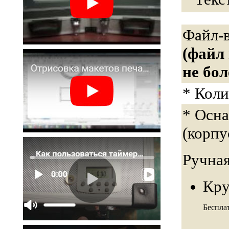
Файл-
(файл
не бол
* Коли
* Осн
(корпу
Ручная
Кру
Беспла