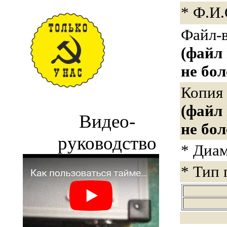
* Ф.И.
Файл-
(файл
не бол
Копия
(файл
Видео-
не бол
руководство
* Диа
* Тип 