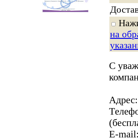
Доста
Нажи
на об
указа
С уваж
компан
Адрес:
Телефо
(беспл
E-mail