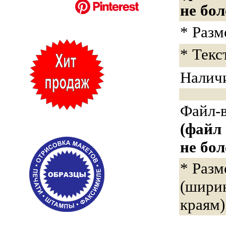
не бол
* Раз
* Текс
Налич
Файл-
(файл
не бол
* Разм
(ширин
краям)