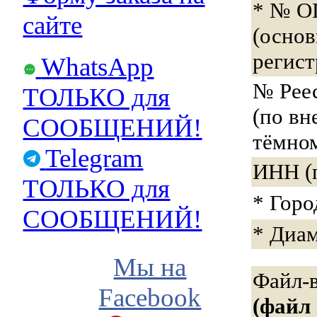
* № О
сайте
(осно
регис
WhatsApp
№ Реес
ТОЛЬКО для
(по вн
СООБЩЕНИЙ!
тёмном
Telegram
ИНН (
ТОЛЬКО для
* Горо
СООБЩЕНИЙ!
* Диа
Мы на
Файл-
Facebook
(файл