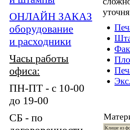
сложно
уточня
ОНЛАЙН ЗАКАЗ
Печ
оборудование
Шт
и расходники
Фак
Часы работы
Пло
Печ
офиса:
Экс
ПН-ПТ - с 10-00
до 19-00
Матери
СБ - по
Клише из ф