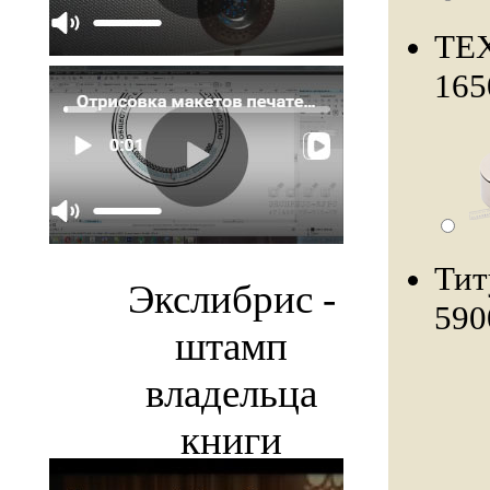
ТЕ
165
Тит
Экслибрис -
590
штамп
владельца
книги