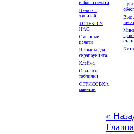
и флеш печати
Прог
обес
Печать с
защитой
Выр
печа
ТОЛЬКО У
НАС
Мин
грав
Смешные
стан
печати
Хит 
Штампы для
скрапбукинга
Клейма
Офисные
таблички
ОТРИСОВКА
макетов
« Наза
Главна