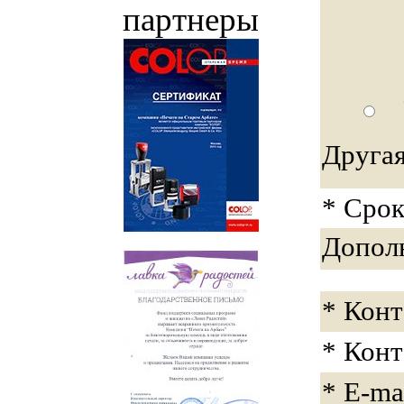
партнеры
Друга
* Срок
Допол
* Конт
* Кон
* E-ma