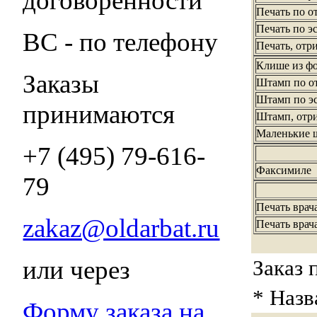
договоренности
Печать по о
Печать по э
ВС - по телефону
Печать, отр
Клише из ф
Заказы
Штамп по от
Штамп по э
принимаются
Штамп, отри
Маленькие ш
+7 (495) 79-616-
Факсимиле
79
Печать врач
zakaz@oldarbat.ru
Печать врач
Заказ 
или через
* Назв
Форму заказа на