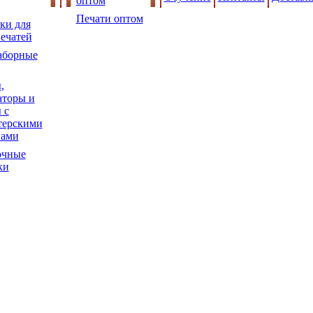
оптом
Печати оптом
ки для
ечатей
аборные
,
торы и
 с
терскими
нами
очные
ки