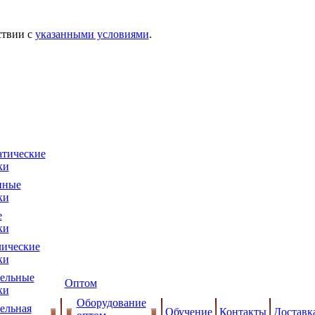
ствии с
указанными условиями
.
тические
ки
нные
ки
е
ки
ические
ки
ельные
Оптом
ки
Оборудование
ельная
Обучение
Контакты
Доставк