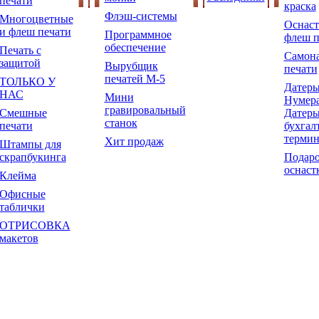
печати
краска
Флэш-системы
Многоцветные
Оснаст
и флеш печати
Программное
флеш п
обеспечение
Печать с
Самон
защитой
Вырубщик
печати
печатей М-5
ТОЛЬКО У
Датеры
НАС
Мини
Нумера
гравировальный
Смешные
Датеры
станок
печати
бухгал
терми
Хит продаж
Штампы для
скрапбукинга
Подар
оснаст
Клейма
Офисные
таблички
ОТРИСОВКА
макетов