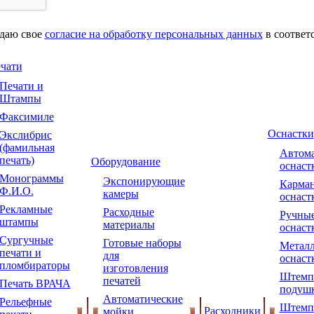
 даю свое
согласие на обработку персональных данных
в соответ
чати
Печати и
Штампы
Факсимиле
Оснастки
Экслибрис
(фамильная
Автома
печать)
Оборудование
оснаст
Монограммы
Экспонирующие
Карма
Ф.И.О.
камеры
оснаст
Рекламные
Расходные
Ручны
штампы
материалы
оснаст
Сургучные
Готовые наборы
Металл
печати и
для
оснаст
пломбираторы
изготовления
Штемп
печатей
Печать ВРАЧА
подуш
Автоматические
Рельефные
Штемп
Расходники
мойки