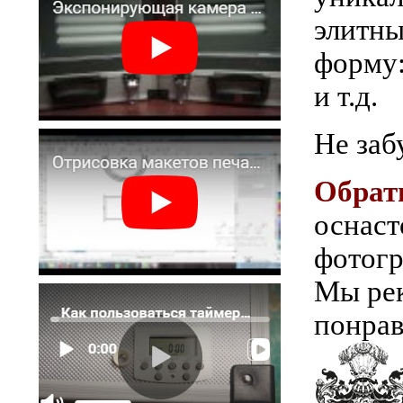
элитн
форму
и т.д.
Не заб
Обрат
оснаст
фотогр
Мы рек
понрав