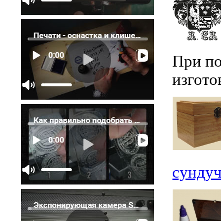
При по
изгот
сундуч