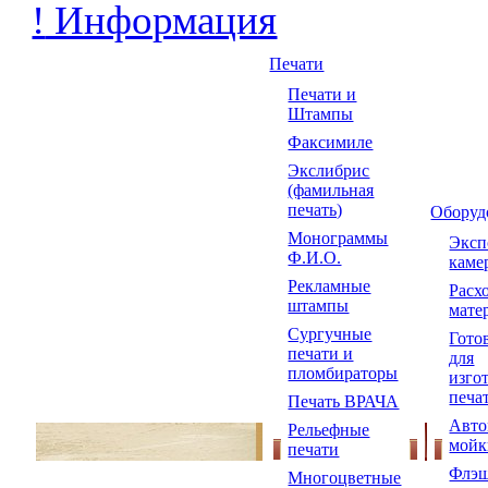
!
Информация
Печати
Печати и
Штампы
Факсимиле
Экслибрис
(фамильная
печать)
Оборуд
Монограммы
Экс
Ф.И.О.
каме
Рекламные
Расх
штампы
мате
Сургучные
Гото
печати и
для
пломбираторы
изго
печа
Печать ВРАЧА
Авто
Рельефные
мойк
печати
Флэш
Многоцветные