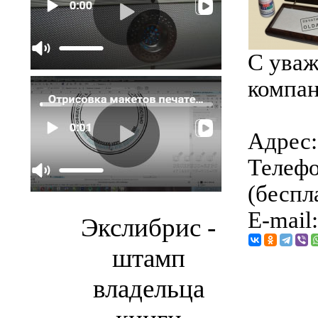
С уваж
компан
Адрес: 
Телефо
(беспл
E-mail
Экслибрис -
штамп
владельца