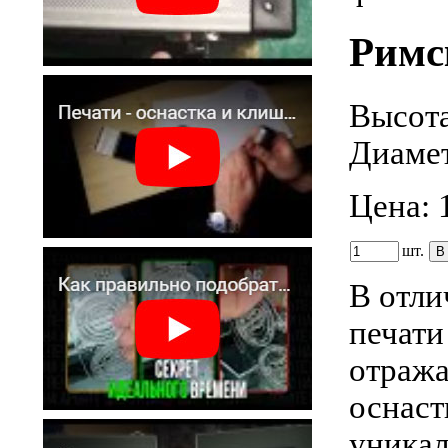
Римс
Высота
Диамет
Цена:
шт.
В отли
печати
отража
оснаст
уникал