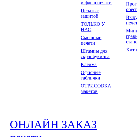
и флеш печати
Прог
обес
Печать с
защитой
Выр
печа
ТОЛЬКО У
НАС
Мин
грав
Смешные
стан
печати
Хит 
Штампы для
скрапбукинга
Клейма
Офисные
таблички
ОТРИСОВКА
макетов
ОНЛАЙН ЗАКАЗ