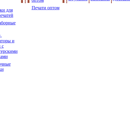
оптом
Печати оптом
ки для
ечатей
аборные
,
торы и
 с
терскими
нами
очные
ки