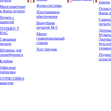
печати
краска
Флэш-системы
Многоцветные
Оснаст
и флеш печати
Программное
флеш п
обеспечение
Печать с
Самон
защитой
Вырубщик
печати
печатей М-5
ТОЛЬКО У
Датеры
НАС
Мини
Нумера
гравировальный
Смешные
Датеры
станок
печати
бухгал
терми
Хит продаж
Штампы для
скрапбукинга
Подар
оснаст
Клейма
Офисные
таблички
ОТРИСОВКА
макетов