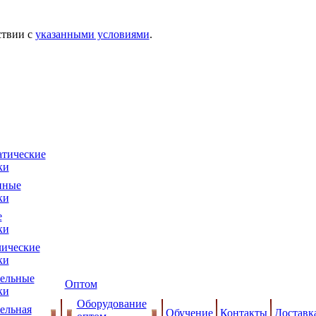
ствии с
указанными условиями
.
тические
ки
нные
ки
е
ки
ические
ки
ельные
Оптом
ки
Оборудование
ельная
Обучение
Контакты
Доставк