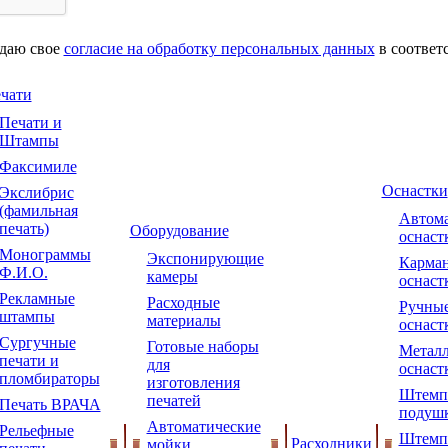
 даю свое
согласие на обработку персональных данных
в соответ
чати
Печати и
Штампы
Факсимиле
Оснастки
Экслибрис
(фамильная
Автома
печать)
Оборудование
оснаст
Монограммы
Экспонирующие
Карма
Ф.И.О.
камеры
оснаст
Рекламные
Расходные
Ручны
штампы
материалы
оснаст
Сургучные
Готовые наборы
Металл
печати и
для
оснаст
пломбираторы
изготовления
Штемп
печатей
Печать ВРАЧА
подуш
Автоматические
Рельефные
Штемп
Расходники
мойки