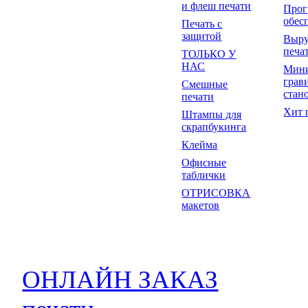
и флеш печати
Прог
обес
Печать с
защитой
Выр
печа
ТОЛЬКО У
НАС
Мин
грав
Смешные
стан
печати
Хит 
Штампы для
скрапбукинга
Клейма
Офисные
таблички
ОТРИСОВКА
макетов
ОНЛАЙН ЗАКАЗ