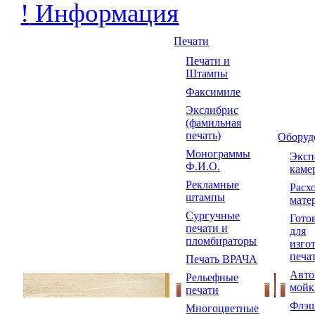
!
Информация
Печати
Печати и
Штампы
Факсимиле
Экслибрис
(фамильная
печать)
Оборуд
Монограммы
Экс
Ф.И.О.
каме
Рекламные
Расх
штампы
мате
Сургучные
Гото
печати и
для
пломбираторы
изго
печа
Печать ВРАЧА
Авто
Рельефные
мойк
печати
Флэш
Многоцветные