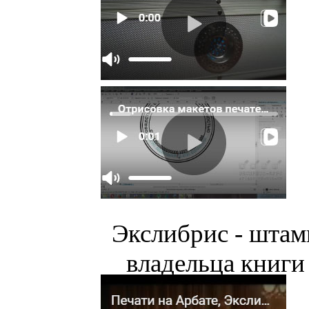
Экслибрис - штам
владельца книги