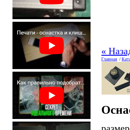
« Наза
Главная
/
Кат
Осна
размер