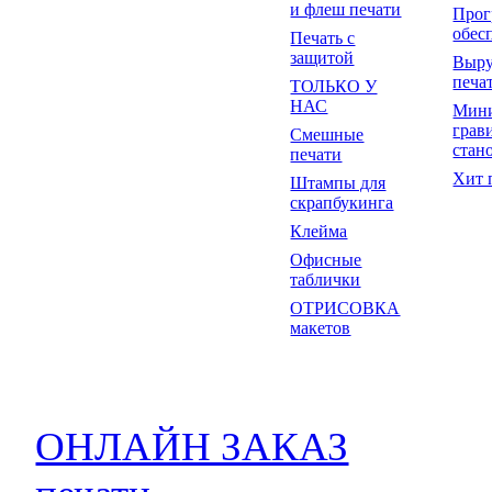
и флеш печати
Прог
обес
Печать с
защитой
Выр
печа
ТОЛЬКО У
НАС
Мин
грав
Смешные
стан
печати
Хит 
Штампы для
скрапбукинга
Клейма
Офисные
таблички
ОТРИСОВКА
макетов
ОНЛАЙН ЗАКАЗ