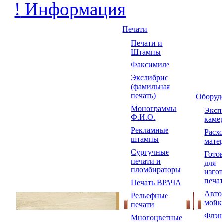
!
Информация
Печати
Печати и
Штампы
Факсимиле
Экслибрис
(фамильная
печать)
Оборуд
Монограммы
Экс
Ф.И.О.
каме
Рекламные
Расх
штампы
мате
Сургучные
Гото
печати и
для
пломбираторы
изго
печа
Печать ВРАЧА
Авто
Рельефные
мойк
печати
Флэш
Многоцветные