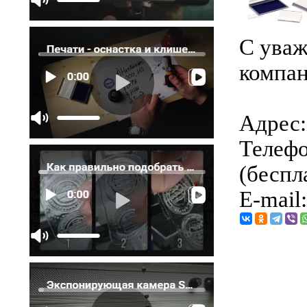
С уваж
компан
Адрес: 
Телефо
(беспл
E-mail