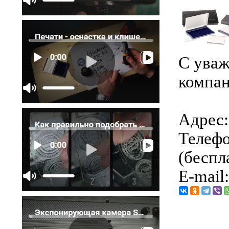
С уваж
компан
Адрес: 
Телефо
(беспл
E-mail