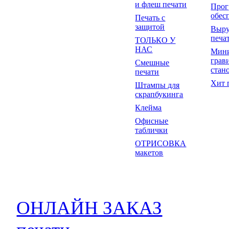
и флеш печати
Прог
обес
Печать с
защитой
Выр
печа
ТОЛЬКО У
НАС
Мин
грав
Смешные
стан
печати
Хит 
Штампы для
скрапбукинга
Клейма
Офисные
таблички
ОТРИСОВКА
макетов
ОНЛАЙН ЗАКАЗ