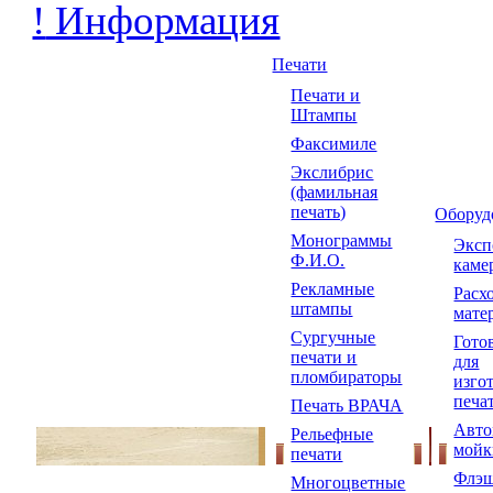
!
Информация
Печати
Печати и
Штампы
Факсимиле
Экслибрис
(фамильная
печать)
Оборуд
Монограммы
Экс
Ф.И.О.
каме
Рекламные
Расх
штампы
мате
Сургучные
Гото
печати и
для
пломбираторы
изго
печа
Печать ВРАЧА
Авто
Рельефные
мойк
печати
Флэш
Многоцветные