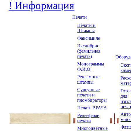
!
Информация
Печати
Печати и
Штампы
Факсимиле
Экслибрис
(фамильная
печать)
Оборуд
Монограммы
Экс
Ф.И.О.
каме
Рекламные
Расх
штампы
мате
Сургучные
Гото
печати и
для
пломбираторы
изго
печа
Печать ВРАЧА
Авто
Рельефные
мойк
печати
Флэш
Многоцветные