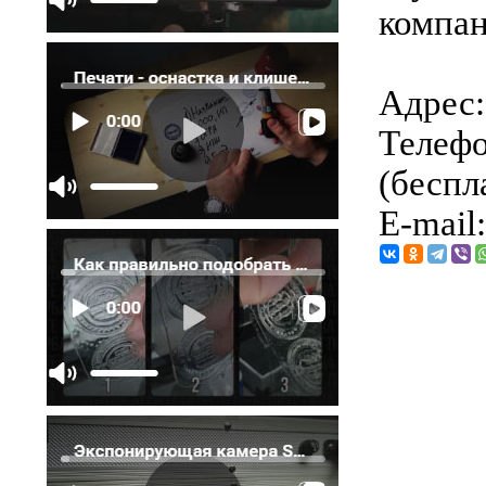
компан
Адрес: 
Телефо
(беспл
E-mail