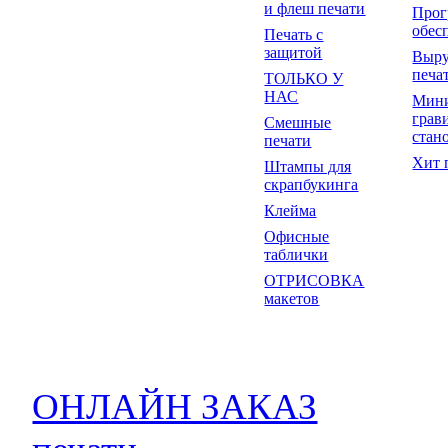
и флеш печати
Прог
обес
Печать с
защитой
Выр
печа
ТОЛЬКО У
НАС
Мин
грав
Смешные
стан
печати
Хит 
Штампы для
скрапбукинга
Клейма
Офисные
таблички
ОТРИСОВКА
макетов
ОНЛАЙН ЗАКАЗ