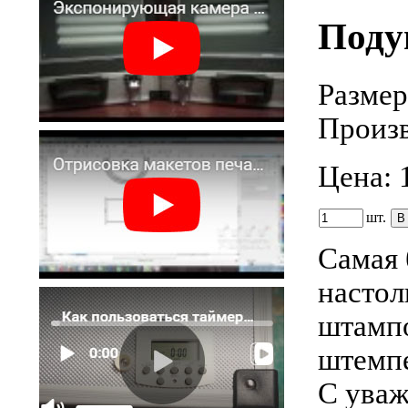
Поду
Размер
Произв
Цена:
шт.
Самая
настол
штампо
штемпе
С уваж