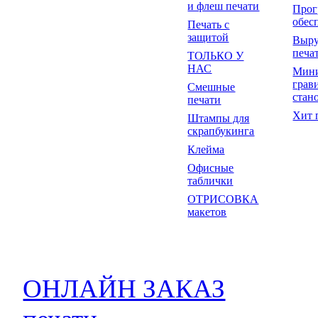
и флеш печати
Прог
обес
Печать с
защитой
Выр
печа
ТОЛЬКО У
НАС
Мин
грав
Смешные
стан
печати
Хит 
Штампы для
скрапбукинга
Клейма
Офисные
таблички
ОТРИСОВКА
макетов
ОНЛАЙН ЗАКАЗ