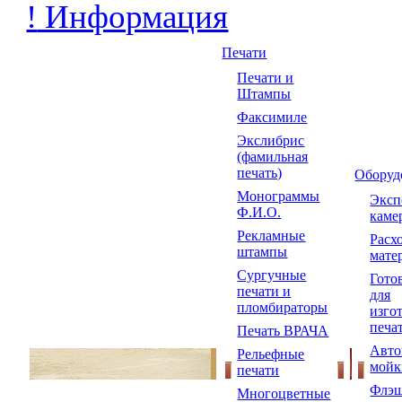
!
Информация
Печати
Печати и
Штампы
Факсимиле
Экслибрис
(фамильная
печать)
Оборуд
Монограммы
Экс
Ф.И.О.
каме
Рекламные
Расх
штампы
мате
Сургучные
Гото
печати и
для
пломбираторы
изго
печа
Печать ВРАЧА
Авто
Рельефные
мойк
печати
Флэш
Многоцветные