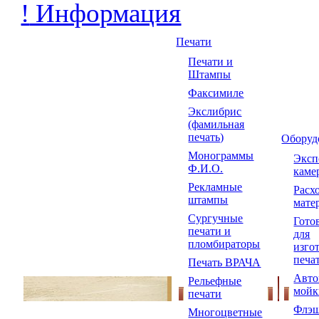
!
Информация
Печати
Печати и
Штампы
Факсимиле
Экслибрис
(фамильная
печать)
Оборуд
Монограммы
Экс
Ф.И.О.
каме
Рекламные
Расх
штампы
мате
Сургучные
Гото
печати и
для
пломбираторы
изго
печа
Печать ВРАЧА
Авто
Рельефные
мойк
печати
Флэш
Многоцветные