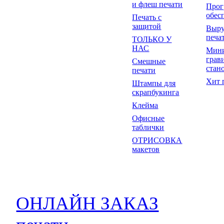
и флеш печати
Прог
обес
Печать с
защитой
Выр
печа
ТОЛЬКО У
НАС
Мин
грав
Смешные
стан
печати
Хит 
Штампы для
скрапбукинга
Клейма
Офисные
таблички
ОТРИСОВКА
макетов
ОНЛАЙН ЗАКАЗ