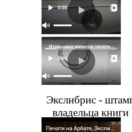
Экслибрис - штам
владельца книги