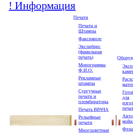
!
Информация
Печати
Печати и
Штампы
Факсимиле
Экслибрис
(фамильная
печать)
Оборуд
Монограммы
Экс
Ф.И.О.
каме
Рекламные
Расх
штампы
мате
Сургучные
Гото
печати и
для
пломбираторы
изго
печа
Печать ВРАЧА
Авто
Рельефные
мойк
печати
Флэш
Многоцветные