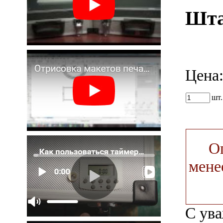
Шта
Цена
шт
О
мене
С ув