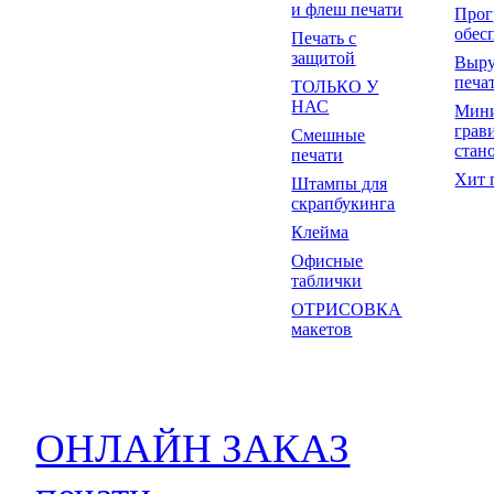
и флеш печати
Прог
обес
Печать с
защитой
Выр
печа
ТОЛЬКО У
НАС
Мин
грав
Смешные
стан
печати
Хит 
Штампы для
скрапбукинга
Клейма
Офисные
таблички
ОТРИСОВКА
макетов
ОНЛАЙН ЗАКАЗ