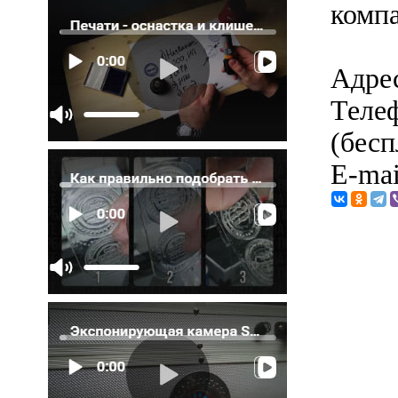
комп
Адрес
Телеф
(бесп
E-mai