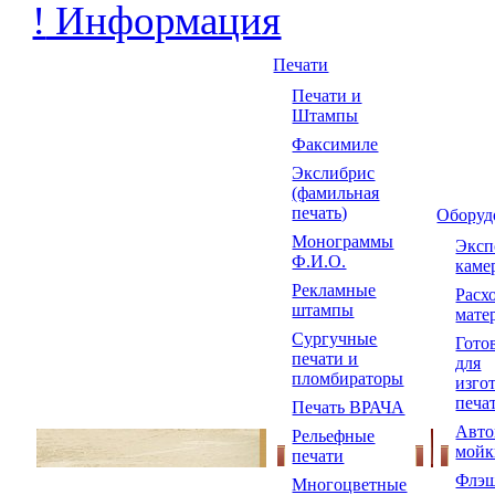
!
Информация
Печати
Печати и
Штампы
Факсимиле
Экслибрис
(фамильная
печать)
Оборуд
Монограммы
Экс
Ф.И.О.
каме
Рекламные
Расх
штампы
мате
Сургучные
Гото
печати и
для
пломбираторы
изго
печа
Печать ВРАЧА
Авто
Рельефные
мойк
печати
Флэш
Многоцветные