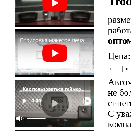
Trod
разме
рабо
оптом
Цена
шт
Автом
не бо
синег
С ува
компа