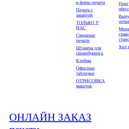
и флеш печати
Прог
обес
Печать с
защитой
Выр
печа
ТОЛЬКО У
НАС
Мин
грав
Смешные
стан
печати
Хит 
Штампы для
скрапбукинга
Клейма
Офисные
таблички
ОТРИСОВКА
макетов
ОНЛАЙН ЗАКАЗ