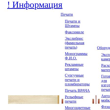
!
Информация
Печати
Печати и
Штампы
Факсимиле
Экслибрис
(фамильная
печать)
Оборуд
Монограммы
Экс
Ф.И.О.
каме
Рекламные
Расх
штампы
мате
Сургучные
Гото
печати и
для
пломбираторы
изго
печа
Печать ВРАЧА
Авто
Рельефные
мойк
печати
Флэш
Многоцветные