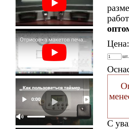
разм
рабо
оптом
Цена
шт
Осна
О
мене
С ув