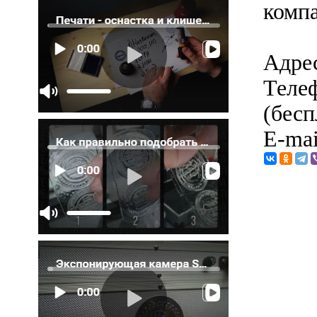
комп
Адрес
Телеф
(бесп
E-mai