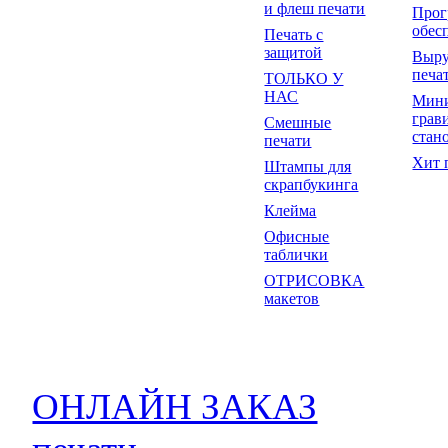
и флеш печати
Прог
обес
Печать с
защитой
Выр
печа
ТОЛЬКО У
НАС
Мин
грав
Смешные
стан
печати
Хит 
Штампы для
скрапбукинга
Клейма
Офисные
таблички
ОТРИСОВКА
макетов
ОНЛАЙН ЗАКАЗ