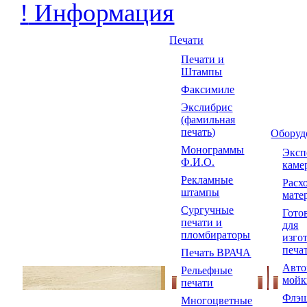
!
Информация
Печати
Печати и
Штампы
Факсимиле
Экслибрис
(фамильная
печать)
Оборуд
Монограммы
Экс
Ф.И.О.
каме
Рекламные
Расх
штампы
мате
Сургучные
Гото
печати и
для
пломбираторы
изго
печа
Печать ВРАЧА
Авто
Рельефные
мойк
печати
Флэш
Многоцветные