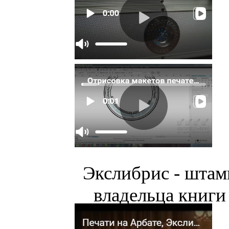
Экслибрис - штам
владельца книги