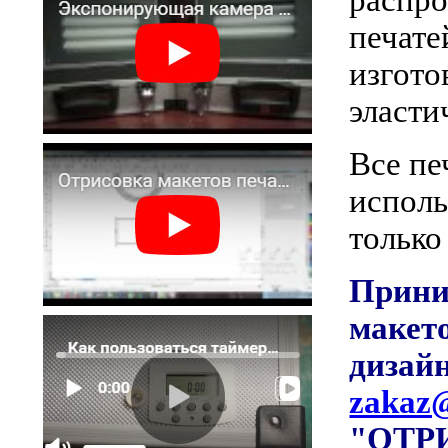
печате
изгото
эласти
Все пе
исполь
только
Прини
макет
дизай
zakaz@
"ОТР