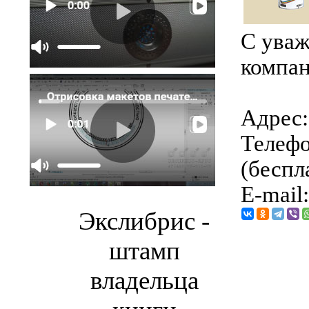
С уваж
компан
Адрес: 
Телефо
(беспл
E-mail
Экслибрис -
штамп
владельца