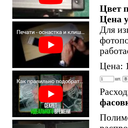
Цвет 
Цена у
Для из
фотопо
работ
Цена:
шт.
Расход
фасовк
Полиме
распро