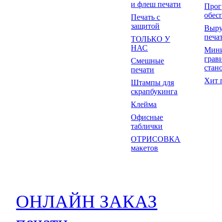
и флеш печати
Прог
обес
Печать с
защитой
Выр
печа
ТОЛЬКО У
НАС
Мин
грав
Смешные
стан
печати
Хит 
Штампы для
скрапбукинга
Клейма
Офисные
таблички
ОТРИСОВКА
макетов
ОНЛАЙН ЗАКАЗ