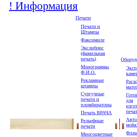
!
Информация
Печати
Печати и
Штампы
Факсимиле
Экслибрис
(фамильная
печать)
Оборуд
Монограммы
Экс
Ф.И.О.
каме
Рекламные
Расх
штампы
мате
Сургучные
Гото
печати и
для
пломбираторы
изго
печа
Печать ВРАЧА
Авто
Рельефные
мойк
печати
Флэш
Многоцветные